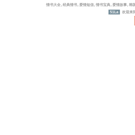
情书大全,经典情书,爱情短信,情书宝典,爱情故事,韩
51La
欢迎来