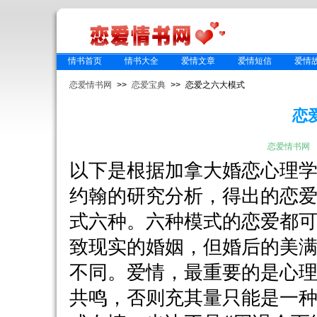
情书首页
情书大全
爱情文章
爱情短信
爱情
恋爱情书网
>>
恋爱宝典
>> 恋爱之六大模式
恋
恋爱情书网
以下是根据加拿大婚恋心理
约翰的研究分析，得出的恋
式六种。六种模式的恋爱都
致现实的婚姻，但婚后的美
不同。爱情，最重要的是心
共鸣，否则充其量只能是一