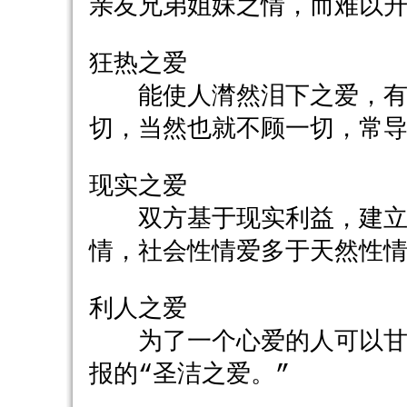
亲友兄弟姐妹之情，而难以
狂热之爱
能使人潸然泪下之爱，有如
切，当然也就不顾一切，常
现实之爱
双方基于现实利益，建立在
情，社会性情爱多于天然性
利人之爱
为了一个心爱的人可以甘心
报的“圣洁之爱。”