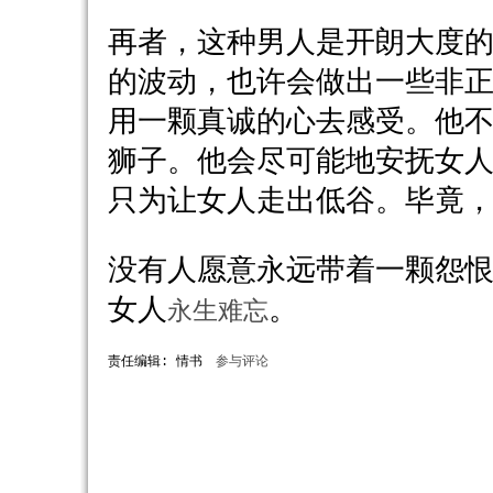
再者，这种男人是开朗大度
的波动，也许会做出一些非
用一颗真诚的心去感受。他
狮子。他会尽可能地安抚女
只为让女人走出低谷。毕竟
没有人愿意永远带着一颗怨
女人
。
永生难忘
责任编辑: 情书
参与评论